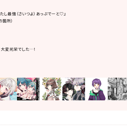
V】わたし最強（さいつよ）あっぷでーと♡』
の箇所）
て大変光栄でした…！