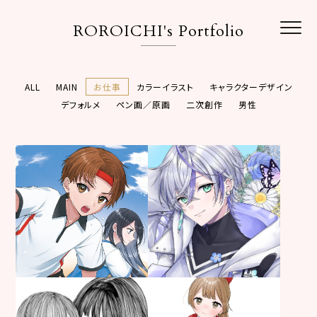
ROROICHI's Portfolio
ALL
MAIN
お仕事
カラーイラスト
キャラクターデザイン
デフォルメ
ペン画／原画
二次創作
男性
お仕事
カラーイラスト
男性
お仕事
制作年：
2025年
制作年：
2026年