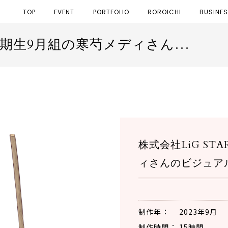
TOP
EVENT
PORTFOLIO
ROROICHI
BUSINE
株式会社LiG STAR.様【viii所属8期生9月組の寒芍メディさんのビジュアル担当】
株式会社LiG ST
ィさんのビジュア
制作年
2023年9月
制作時間
15時間